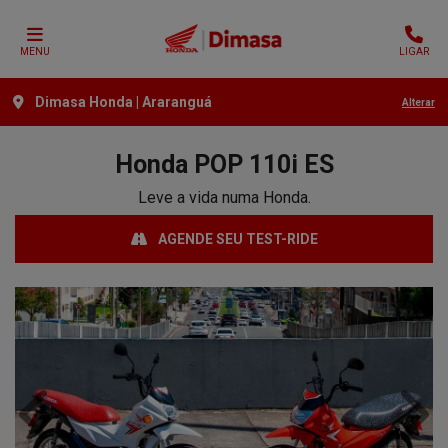
MENU
LIGAR
Dimasa Honda | Araranguá
Alterar
Honda
POP 110i ES
Leve a vida numa Honda.
AGENDE SEU TEST-RIDE
Anterior
Próx