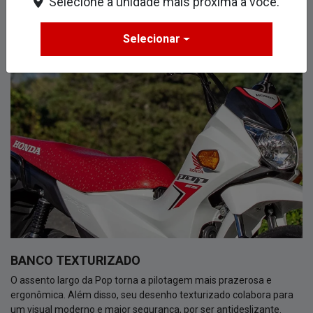
Selecione a unidade mais próxima a você.
Design
Segurança
Tecnologia
Selecionar
BANCO TEXTURIZADO
O assento largo da Pop torna a pilotagem mais prazerosa e
ergonômica. Além disso, seu desenho texturizado colabora para
um visual moderno e maior segurança, por ser antideslizante.