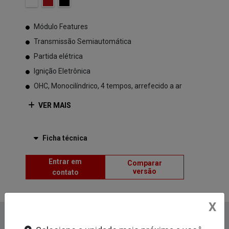
Módulo Features
Transmissão Semiautomática
Partida elétrica
Ignição Eletrônica
OHC, Monocilíndrico, 4 tempos, arrefecido a ar
VER MAIS
Ficha técnica
Entrar em
Comparar
versão
contato
X
Informações sobre POP 110i ES