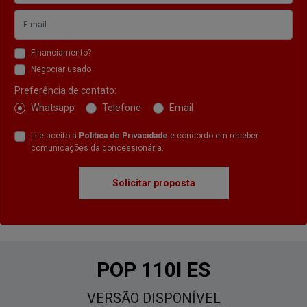
Financiamento?
Negociar usado
Preferência de contato:
Whatsapp
Telefone
Email
Li e aceito a
Política de Privacidade
e concordo em receber
comunicações da concessionária.
Solicitar proposta
POP 110I ES
VERSÃO DISPONÍVEL