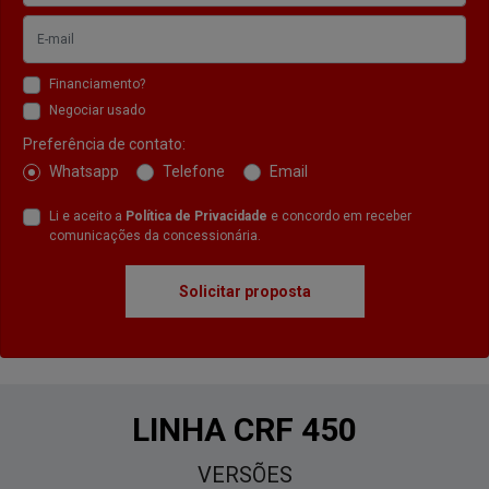
Financiamento?
Negociar usado
Preferência de contato:
Whatsapp
Telefone
Email
Li e aceito a
Política de Privacidade
e concordo em receber
comunicações da concessionária.
Solicitar proposta
LINHA CRF 450
VERSÕES