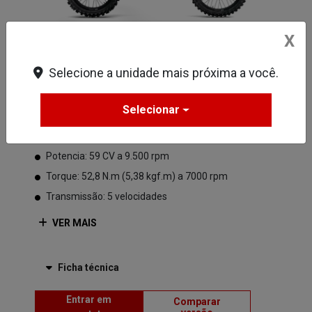
X
Vermelho - Grand Prix Red
Selecione a unidade mais próxima a você.
Motor: Monocilíndrico, quatro tempos,
Selecionar
arrefecimento líquido
Cilindrada: 449,7 cc
Potencia: 59 CV a 9.500 rpm
Torque: 52,8 N.m (5,38 kgf.m) a 7000 rpm
Transmissão: 5 velocidades
VER MAIS
Ficha técnica
Entrar em
Comparar