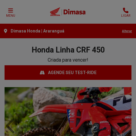
MENU
LIGAR
Dimasa Honda | Araranguá
Alterar
Honda
Linha CRF 450
Criada para vencer!
AGENDE SEU TEST-RIDE
Anterior
Próx