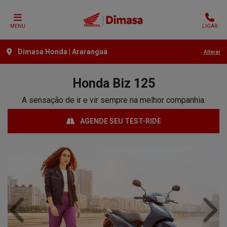
MENU
LIGAR
Dimasa Honda | Araranguá
Alterar
Honda
Biz 125
A sensação de ir e vir sempre na melhor companhia.
AGENDE SEU TEST-RIDE
Anterior
Próx