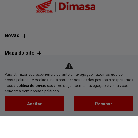
Novas
Mapa do site
Política de privacidade
Para otimizar sua experiência durante a navegação, fazemos uso de
nossa política de cookies. Para proteger seus dados pessoais respeitamos
nossa
política de privacidade
. Ao seguir com a navegação e visita você
DIMASA - DISTRIBUIDORA DE MAQUINAS AUTOMOTORAS
concorda com nossas políticas.
SERVICOS E AUTOPECAS LTDA
Aceitar
Recusar
CNPJ: 82.563.461/0004-80