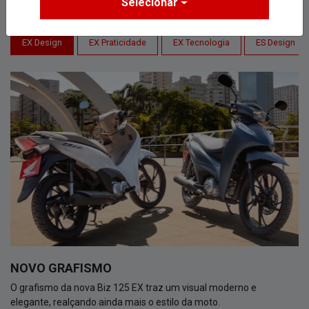
Selecionar
EX Design
EX Praticidade
EX Tecnologia
ES Design
NOVO GRAFISMO
O grafismo da nova Biz 125 EX traz um visual moderno e
elegante, realçando ainda mais o estilo da moto.