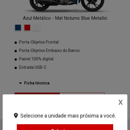
Azul Metálico - Mat Noturno Blue Metallic
Porta-Objetos Frontal
Porta-Objetos Embaixo do Banco
Painel 100% digital
Entrada USB-C
Ficha técnica
Entrar em
Comparar
X
versão
contato
Selecione a unidade mais próxima a você.
Informações sobre Biz 125